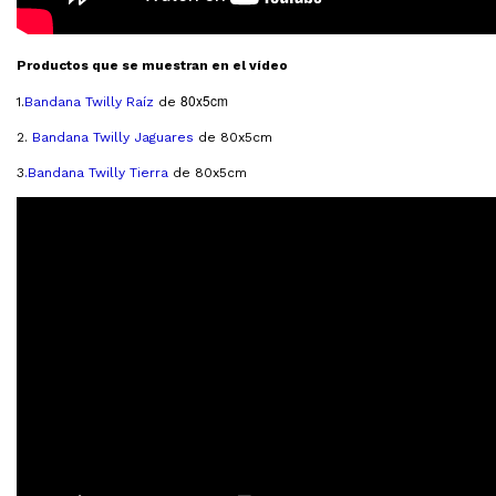
Productos que se muestran en el vídeo
80x5cm
1.
Bandana Twilly Raíz
de
2.
Bandana Twilly Jaguares
de 80x5cm
3
.Bandana Twilly Tierra
de 80x5cm