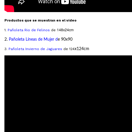
Productos que se muestran en el vídeo
148x24cm
1.
Pañoleta
Rio de Felinos
de
2.
Pañoleta Líneas de Mujer
d
e 90x90
3.
Pañoleta Invierno de Jaguares
de 124
x124cm