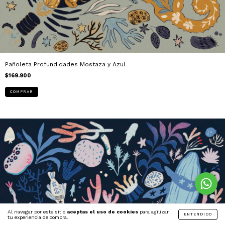
Pañoleta Profundidades Mostaza y Azul
$169.900
Al navegar por este sitio
aceptas el uso de cookies
para agilizar
ENTENDIDO
tu experiencia de compra.