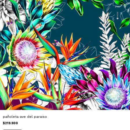
pañoleta ave del paraiso
$219.900