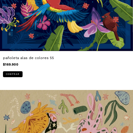
pañoleta alas de colores 55
$169.900