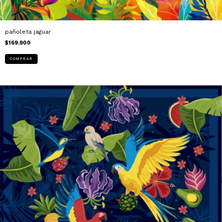
pañoleta jaguar
$169.900