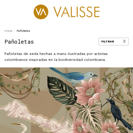
0
Inicio
.
Pañoletas
Pañoletas
FILTRAR
Pañoletas de seda hechas a mano ilustradas por artistas
colombianos inspiradas en la biodiversidad colombiana.