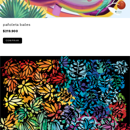
pañoleta bailes
$219.900