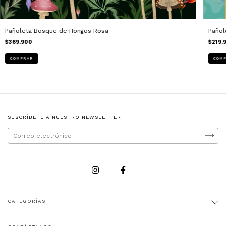
Pañoleta Bosque de Hongos Rosa
Pañol
$369.900
$219.
SUSCRÍBETE A NUESTRO NEWSLETTER
CATEGORÍAS