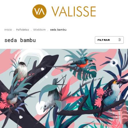
0
Inicio
.
Pañoletas
.
55x55cm
.
seda bambu
seda bambu
FILTRAR