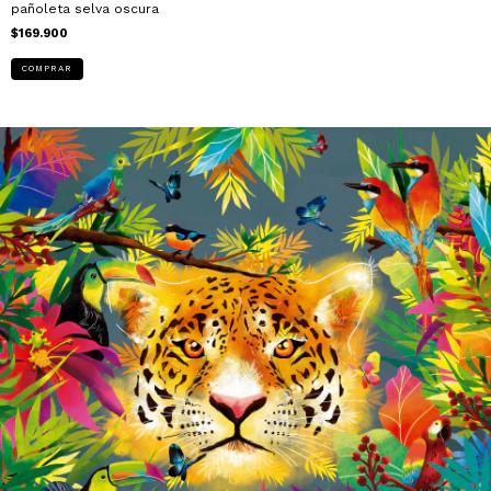
pañoleta selva oscura
$169.900