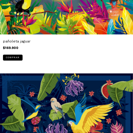
pañoleta jaguar
$169.900