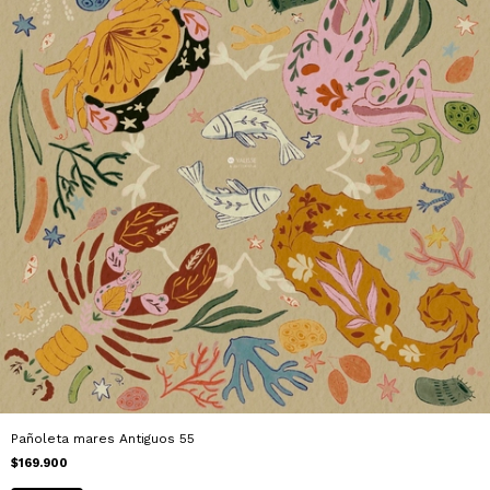
Pañoleta mares Antiguos 55
$169.900