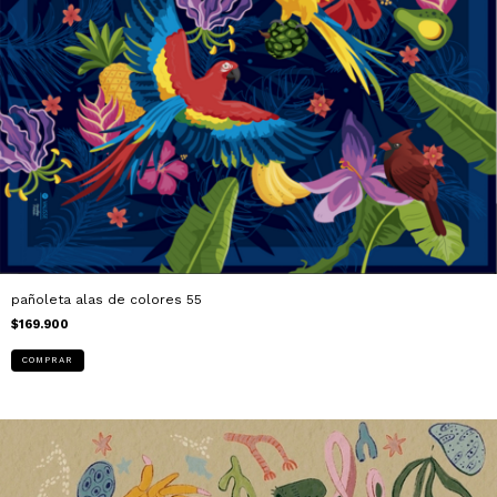
pañoleta alas de colores 55
$169.900