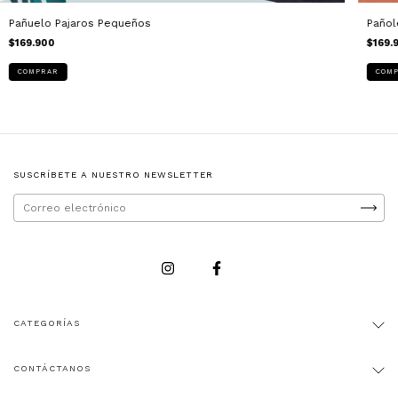
Pañuelo Pajaros Pequeños
Pañol
$169.900
$169.
SUSCRÍBETE A NUESTRO NEWSLETTER
CATEGORÍAS
CONTÁCTANOS