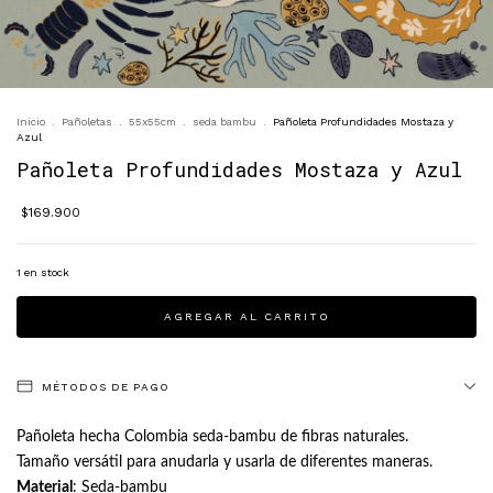
Inicio
.
Pañoletas
.
55x55cm
.
seda bambu
.
Pañoleta Profundidades Mostaza y
Azul
Pañoleta Profundidades Mostaza y Azul
$169.900
1
en stock
MÉTODOS DE PAGO
Pañoleta hecha Colombia seda-bambu de fibras naturales.
Tamaño versátil para anudarla y usarla de diferentes maneras.
Material
: Seda-bambu