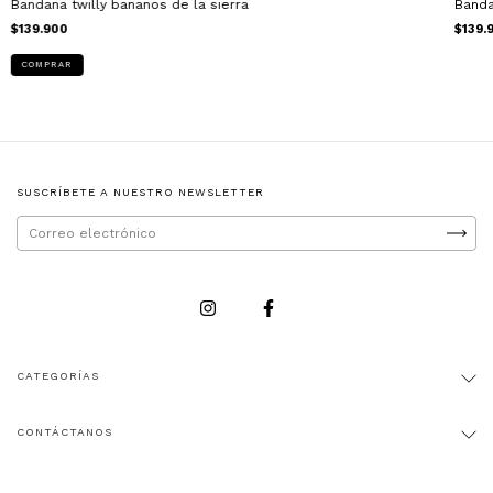
Bandana twilly bananos de la sierra
Banda
$139.900
$139.
SUSCRÍBETE A NUESTRO NEWSLETTER
CATEGORÍAS
CONTÁCTANOS