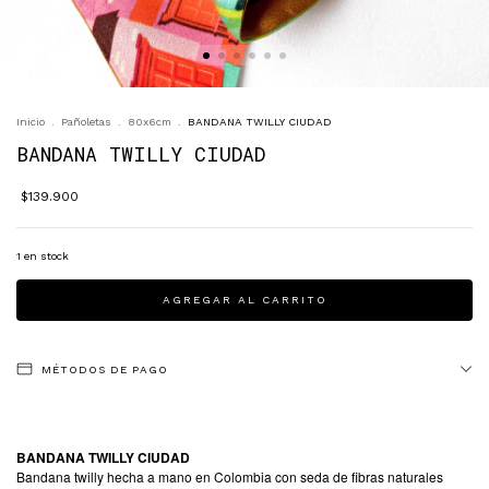
Inicio
.
Pañoletas
.
80x6cm
.
BANDANA TWILLY CIUDAD
BANDANA TWILLY CIUDAD
$139.900
1
en stock
MÉTODOS DE PAGO
BANDANA TWILLY CIUDAD
Bandana twilly hecha a mano en Colombia con seda de fibras naturales