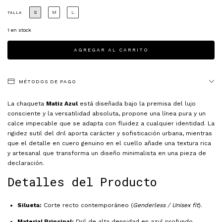
S
M
L
TALLA
1
en stock
MÉTODOS DE PAGO
La chaqueta
Matiz Azul
está diseñada bajo la premisa del lujo
consciente y la versatilidad absoluta, propone una línea pura y un
calce impecable que se adapta con fluidez a cualquier identidad. La
rigidez sutil del dril aporta carácter y sofisticación urbana, mientras
que el detalle en cuero genuino en el cuello añade una textura rica
y artesanal que transforma un diseño minimalista en una pieza de
declaración.
Detalles del Producto
Silueta:
Corte recto contemporáneo (
Genderless / Unisex fit
).
Material Principal:
Dril de alta densidad en azul profundo,