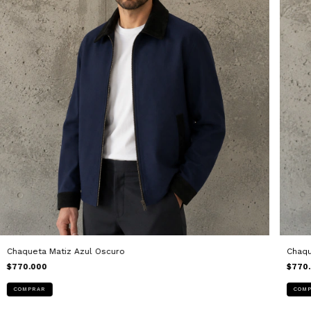
Chaqueta Matiz Azul Oscuro
Chaqu
$770.000
$770
COMPRAR
COM