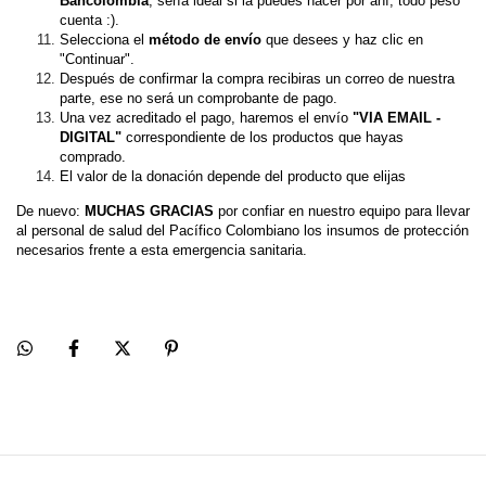
Bancolombia
, sería ideal si la puedes hacer por ahí, todo peso 
cuenta :).
Selecciona el 
método de envío 
que desees y haz clic en 
"Continuar".
Después de confirmar la compra recibiras un correo de nuestra 
parte, ese no será un comprobante de pago.
Una vez acreditado el pago, haremos el envío 
"VIA EMAIL - 
DIGITAL"
 correspondiente de los productos que hayas 
comprado.
El valor de la donación depende del producto que elijas
De nuevo: 
MUCHAS GRACIAS 
por confiar en nuestro equipo para llevar 
al personal de salud del Pacífico Colombiano los insumos de protección 
necesarios frente a esta emergencia sanitaria.