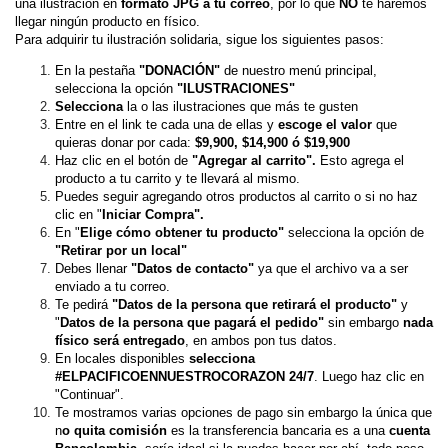
una ilustración en 
formato JPG a tu correo
, por lo que 
NO 
te haremos 
llegar ningún producto en físico.
Para adquirir tu ilustración solidaria, sigue los siguientes pasos:
En la pestaña 
"DONACIÓN
" 
de nuestro menú principal, 
selecciona la opción
 "ILUSTRACIONES"
Selecciona
 la o las ilustraciones que más te gusten 
Entre en el link te cada una de ellas y 
escoge el valor
 que 
quieras donar por cada: 
$9,900, $14,900 ó $19,900 
Haz clic en el botón de 
"Agregar al carrito".
 Esto agrega el 
producto a tu carrito y te llevará al mismo.
Puedes seguir agregando otros productos al carrito o si no haz 
clic en "
Iniciar Compra".
En "
Elige cómo obtener tu producto"
 selecciona la opción de 
"Retirar por un local"
Debes llenar 
"Datos de contacto"
 ya que el archivo va a ser 
enviado a tu correo.
Te pedirá 
"Datos de la persona que retirará el producto" 
y 
"
Datos de la persona que pagará el pedido" 
sin embargo 
nada 
físico será entregado
, en ambos pon tus datos.
En locales disponibles 
selecciona 
#ELPACIFICOENNUESTROCORAZON 24/7
. Luego haz clic en 
"Continuar".
Te mostramos varias opciones de pago sin embargo la única que 
n
o quita comisión
 es la transferencia bancaria es a una
 cuenta 