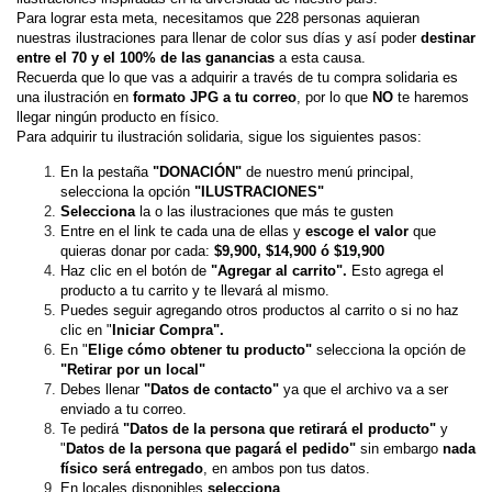
Para lograr esta meta, necesitamos que 228 personas aquieran 
nuestras ilustraciones para llenar de color sus días y así poder 
destinar 
entre el 70 y el 100% de las ganancias
 a esta causa.
Recuerda que lo que vas a adquirir a través de tu compra solidaria es 
una ilustración en 
formato JPG a tu correo
, por lo que 
NO 
te haremos 
llegar ningún producto en físico.
Para adquirir tu ilustración solidaria, sigue los siguientes pasos:
En la pestaña 
"DONACIÓN
" 
de nuestro menú principal, 
selecciona la opción
 "ILUSTRACIONES"
Selecciona
 la o las ilustraciones que más te gusten 
Entre en el link te cada una de ellas y 
escoge el valor
 que 
quieras donar por cada: 
$9,900, $14,900 ó $19,900 
Haz clic en el botón de 
"Agregar al carrito".
 Esto agrega el 
producto a tu carrito y te llevará al mismo.
Puedes seguir agregando otros productos al carrito o si no haz 
clic en "
Iniciar Compra".
En "
Elige cómo obtener tu producto"
 selecciona la opción de 
"Retirar por un local"
Debes llenar 
"Datos de contacto"
 ya que el archivo va a ser 
enviado a tu correo.
Te pedirá 
"Datos de la persona que retirará el producto" 
y 
"
Datos de la persona que pagará el pedido" 
sin embargo 
nada 
físico será entregado
, en ambos pon tus datos.
En locales disponibles 
selecciona 