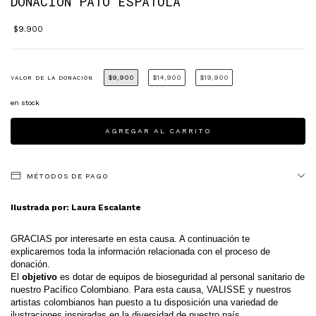
DONACIÓN PATO ESPATULA
$9.900
$9,900
$14,900
$19,900
VALOR DE LA DONACIÓN
en stock
MÉTODOS DE PAGO
Ilustrada por: Laura Escalante
GRACIAS por interesarte en esta causa. A continuación te 
explicaremos toda la información relacionada con el proceso de 
donación.
El 
objetivo 
es dotar de equipos de bioseguridad al personal sanitario de 
nuestro Pacífico Colombiano. Para esta causa, VALISSE y nuestros 
artistas colombianos han puesto a tu disposición una variedad de 
ilustraciones inspiradas en la diversidad de nuestro país. 