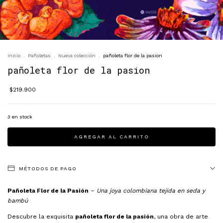
Inicio
.
Pañoletas
.
Nueva colección
.
pañoleta flor de la pasion
pañoleta flor de la pasion
$219.900
3
en stock
MÉTODOS DE PAGO
Pañoleta Flor de la Pasión
–
Una joya colombiana tejida en seda y
bambú
Descubre la exquisita
pañoleta flor de la pasión
, una obra de arte