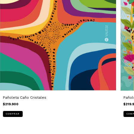
Pañol
Pañoleta Caño Cristales
$219.
$219.900