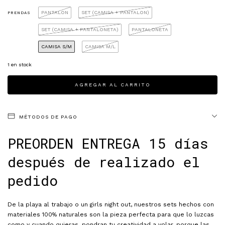
PANTALON
SET (CAMISA + PANTALON)
PRENDAS
SET (CAMISA + PANTALONETA)
PANTALONETA
CAMISA S/M
CAMISA M/L
1
en stock
MÉTODOS DE PAGO
PREORDEN ENTREGA 15 días
después de realizado el
pedido
De la playa al trabajo o un girls night out, nuestros sets hechos con
materiales 100% naturales son la pieza perfecta para que lo luzcas
como y cuando quieras, pondran tu creatividad a volar, porque las