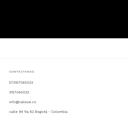
CONTÁCTANOS
573157040033
3157040033
info@valisse.co
calle 94 11a 62 Bogotá - Colombia