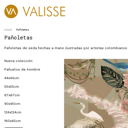
Pañoletas
Pareo
SOSTENIBILIDAD
Inicio
.
Pañoletas
Pañoletas
Pañoletas de seda hechas a mano ilustradas por artistas colombianos 
Nueva colección
Pañuelos de hombre
44x44cm
55x55cm
67x67cm
90x90cm
124x124cm
180x45cm