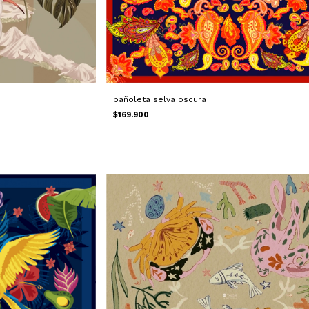
pañoleta selva oscura
$169.900