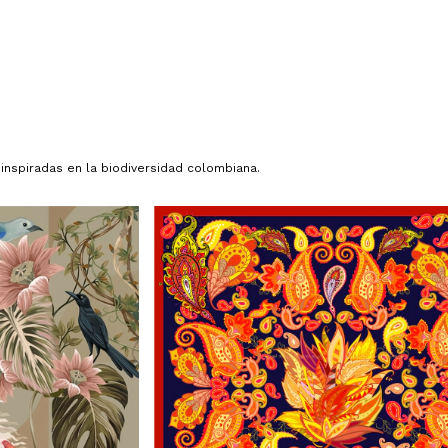
s
Cuero
Chaquetas
Cómo usar VALIISSE
Sobre V
inspiradas en la biodiversidad colombiana.