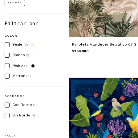
VER MÁS
Filtrar por
COLOR
Beige
Pañoleta Atardecer Selvatico 67 S
(9)
$369.900
Blanco
(9)
Negro
(9)
Marrón
(9)
ACABADOS
Con Borde
(1)
Sin Borde
(1)
TALLA