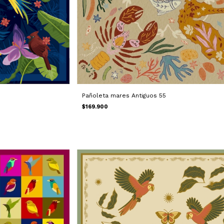
Pañoleta mares Antiguos 55
$169.900