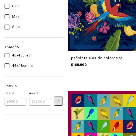
L
(8)
M
(8)
S
(8)
TAMAÑO
45x45cm
(1)
pañoleta alas de colores 55
$169.900
48x48cm
(1)
PRECIO
DESDE
HASTA