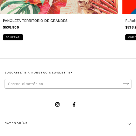
Pañol
PAÑOLETA TERRITORIO DE GRANDES
$538.
$538.900
SUSCRÍBETE A NUESTRO NEWSLETTER
CATEGORÍAS