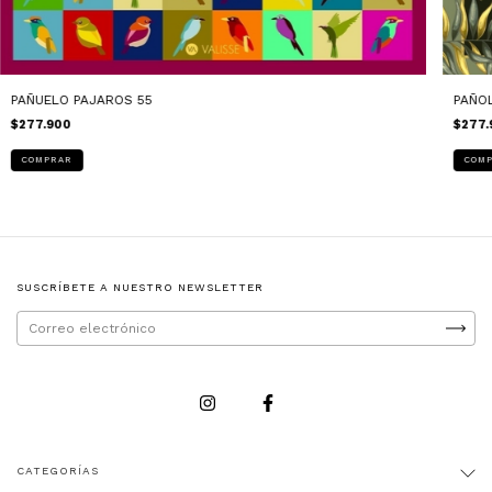
PAÑUELO PAJAROS 55
PAÑO
$277.900
$277.
SUSCRÍBETE A NUESTRO NEWSLETTER
CATEGORÍAS