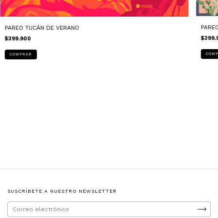
PARE
PAREO TUCÁN DE VERANO
$399.
$399.900
SUSCRÍBETE A NUESTRO NEWSLETTER