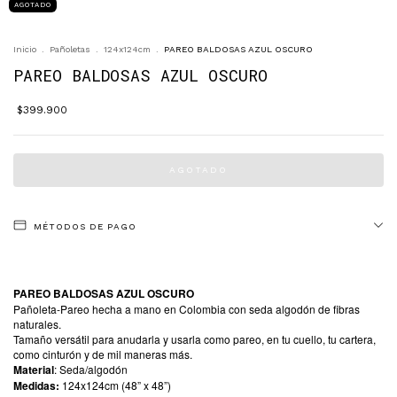
AGOTADO
Inicio
.
Pañoletas
.
124x124cm
.
PAREO BALDOSAS AZUL OSCURO
PAREO BALDOSAS AZUL OSCURO
$399.900
MÉTODOS DE PAGO
PAREO BALDOSAS AZUL OSCURO
Pañoleta-Pareo hecha a mano en Colombia con seda algodón de fibras
naturales.
Tamaño versátil para anudarla y usarla como pareo, en tu cuello, tu cartera,
como cinturón y de mil maneras más.
Material
: Seda/algodón
Medidas:
124x124cm (48” x 48”)