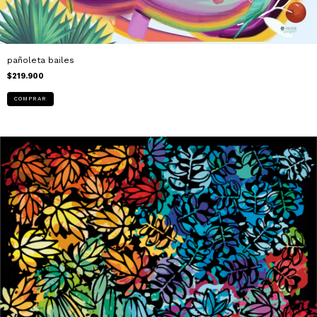
pañoleta bailes
$219.900