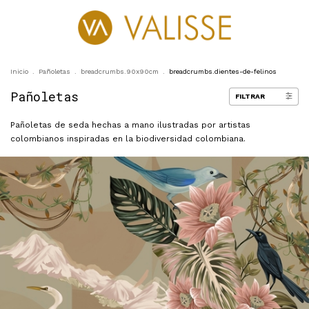
0
Inicio
.
Pañoletas
.
breadcrumbs.90x90cm
.
breadcrumbs.dientes-de-felinos
Pañoletas
FILTRAR
Pañoletas de seda hechas a mano ilustradas por artistas
colombianos inspiradas en la biodiversidad colombiana.