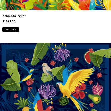
pañoleta jaguar
$169.900