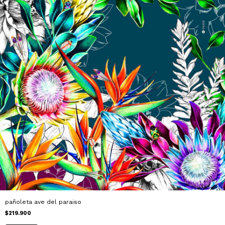
pañoleta ave del paraiso
$219.900