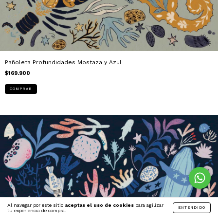
Pañoleta Profundidades Mostaza y Azul
$169.900
Al navegar por este sitio
aceptas el uso de cookies
para agilizar
ENTENDIDO
tu experiencia de compra.