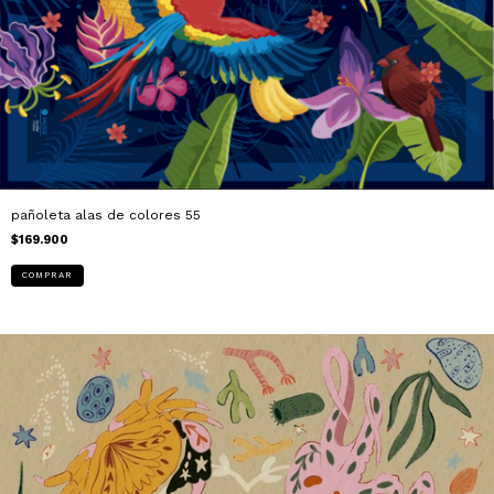
pañoleta alas de colores 55
$169.900