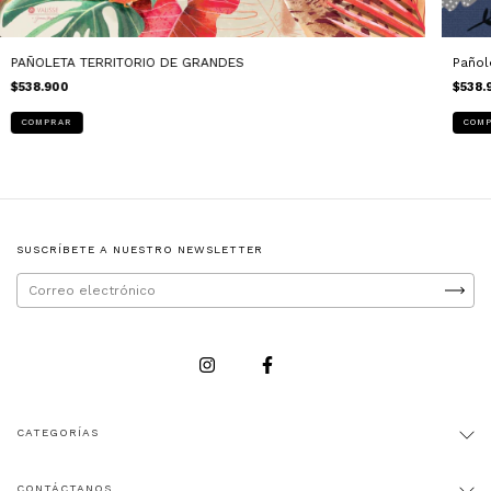
Pañol
PAÑOLETA TERRITORIO DE GRANDES
$538.
$538.900
SUSCRÍBETE A NUESTRO NEWSLETTER
CATEGORÍAS
CONTÁCTANOS