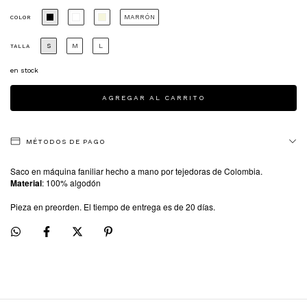
MARRÓN
COLOR
S
M
L
TALLA
en stock
MÉTODOS DE PAGO
Saco en máquina faniliar hecho a mano por tejedoras de Colombia.
Material
: 100% algodón
Pieza en preorden. El tiempo de entrega es de 20 días.